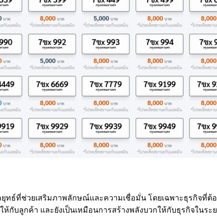
ทธ์ที่ช่วยเสริมภาพลักษณ์และความเชื่อมั่น โดยเฉพาะธุรกิจที่ต้องใ
ให้กับลูกค้า และยังเป็นเหมือนการสร้างพลังบวกให้กับธุรกิจในระ