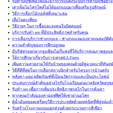
รับทำบัญชีเพื่อให้แน่ใจว่าการแปลงระบบการทำบัญชีอย่าง
เสาเข็มไมโครไพล์ไม่ได้ออกแบบมาเพื่อเสริมรูปลักษณ์
วิธีการเลือกไม้กอล์ฟที่เหมาะสม
เสื่อโยคะเพียบ
วิธีง่ายๆ ในการซื้อและลงทุนในบิตคอยน์
บริการรับทำ seo ที่มีประสิทธิภาพสำหรับคุณ
การเลือกบริการช่างกุญแจ – ช่างกุญแจมองหาคุณสมบัติดังต
ความสำคัญของการฝึกปลูกผม
มีบริษัทรถยกลากจูงเพียงไม่กี่แห่งที่ให้บริการคุณภาพสูง
ให้การศึกษาเกี่ยวกับการเทรดEA Forex
เพิ่มความสวยงามให้กับบ้านของคุณด้วยอิฐมวลเบาที่ทันสม
วิธีที่ดีที่สุดในการเลือกสถาปนิกสำหรับโครงการบ้านตรัง
หลังคา solar ผลิตภัณฑ์ที่เป็นนวัตกรรมและเป็นประโยชน์
ประสบการณ์สำคัญอย่างไรกับโรงเรียนอนุบาลจังหวัดสงข
รับทำ seo เพื่อการเพิ่มประสิทธิภาพกลไกในการค้นหา
หากคุณกำลังมองหาออฟฟิศให้เช่าย่านอโศก
ตู้น้ำมันหยอดเหรียญวิธีการประหยัดด้วยเทคนิคที่พิสูจน์แล้
รับสร้างโรงงานแบบแยกส่วนด้วยกระบวนการสีเขียว