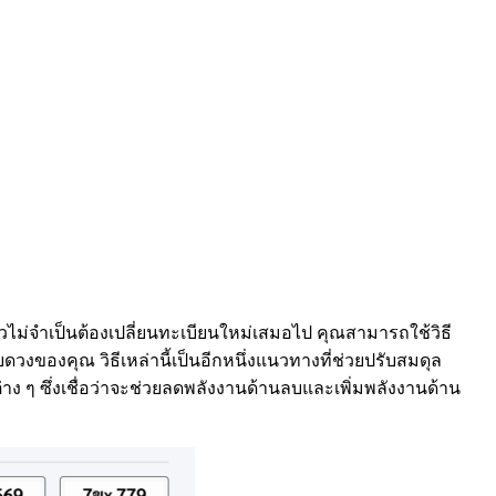
่จำเป็นต้องเปลี่ยนทะเบียนใหม่เสมอไป คุณสามารถใช้วิธี
งของคุณ วิธีเหล่านี้เป็นอีกหนึ่งแนวทางที่ช่วยปรับสมดุล
าง ๆ ซึ่งเชื่อว่าจะช่วยลดพลังงานด้านลบและเพิ่มพลังงานด้าน