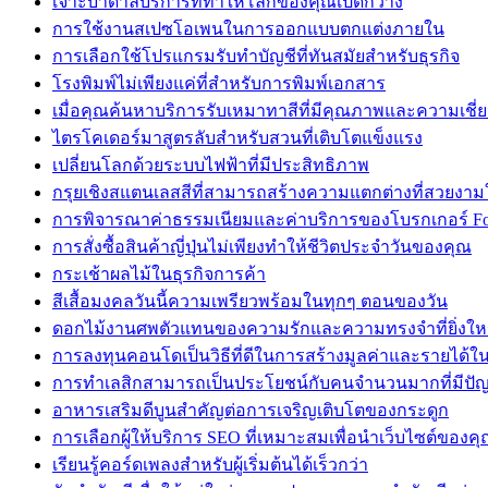
เจาะบาดาลบริการที่ทำให้โลกของคุณเปิดกว้าง
การใช้งานสเปซโอเพนในการออกแบบตกแต่งภายใน
การเลือกใช้โปรแกรมรับทำบัญชีที่ทันสมัยสำหรับธุรกิจ
โรงพิมพ์ไม่เพียงแค่ที่สำหรับการพิมพ์เอกสาร
เมื่อคุณค้นหาบริการรับเหมาทาสีที่มีคุณภาพและความเชี
ไตรโคเดอร์มาสูตรลับสำหรับสวนที่เติบโตแข็งแรง
เปลี่ยนโลกด้วยระบบไฟฟ้าที่มีประสิทธิภาพ
กรุยเชิงสแตนเลสสีที่สามารถสร้างความแตกต่างที่สวยงามให้
การพิจารณาค่าธรรมเนียมและค่าบริการของโบรกเกอร์ Fo
การสั่งซื้อสินค้าญี่ปุ่นไม่เพียงทำให้ชีวิตประจำวันของคุณ
กระเช้าผลไม้ในธุรกิจการค้า
สีเสื้อมงคลวันนี้ความเพรียวพร้อมในทุกๆ ตอนของวัน
ดอกไม้งานศพตัวแทนของความรักและความทรงจำที่ยิ่งให
การลงทุนคอนโดเป็นวิธีที่ดีในการสร้างมูลค่าและรายได้
การทำเลสิกสามารถเป็นประโยชน์กับคนจำนวนมากที่มีป
อาหารเสริมดีบูนสำคัญต่อการเจริญเติบโตของกระดูก
การเลือกผู้ให้บริการ SEO ที่เหมาะสมเพื่อนำเว็บไซต์ของคุ
เรียนรู้คอร์ดเพลงสำหรับผู้เริ่มต้นได้เร็วกว่า