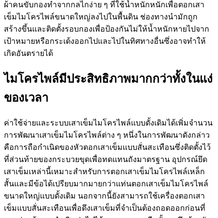
ผ้าคนขับกองทำจากกลไกง่าย ๆ ที่ใช้น้ำหนักหนักเพื่อตอกเสา
เข็มไมโครไพล์ขนาดใหญ่ลงไปในพื้นดิน ช่องทางนำมักถูก
สร้างขึ้นและติดตั้งรอบกองเพื่อป้องกันไม่ให้น้ำหนักหายไปจาก
เป้าหมายหรือกระเด้งออกไปและไปในทิศทางอื่นซึ่งอาจทำให้
เกิดอันตรายได้
ไมโครไพล์มีประสิทธิภาพมากกว่าทั้งในแง่
ของเวลา
ค่าใช้จ่ายและระบบเสาเข็มไมโครไพล์แบบดั้งเดิมได้เพิ่มจำนวน
การพัฒนาเสาเข็มไมโครไพล์ต่าง ๆ หนึ่งในการพัฒนาดังกล่าว
คือการถือกำเนิดของหัวตอกเสาเข็มแบบสั่นสะเทือนซึ่งติดตั้งไว้
ที่ส่วนท้ายของกระบวยขุดเพื่อทดแทนถังมาตรฐาน อุปกรณ์ยึด
เสาเข็มเหล่านี้เหมาะสำหรับการตอกเสาเข็มไมโครไพล์เหล็ก
สั้นและมีข้อได้เปรียบมากมายกว่าแท่นตอกเสาเข็มไมโครไพล์
ขนาดใหญ่แบบดั้งเดิม นอกจากนี้ยังสามารถใช้เครื่องตอกเสา
เข็มแบบสั่นสะเทือนเพื่อดึงเสาเข็มที่จำเป็นต้องถอดออกก่อนที่