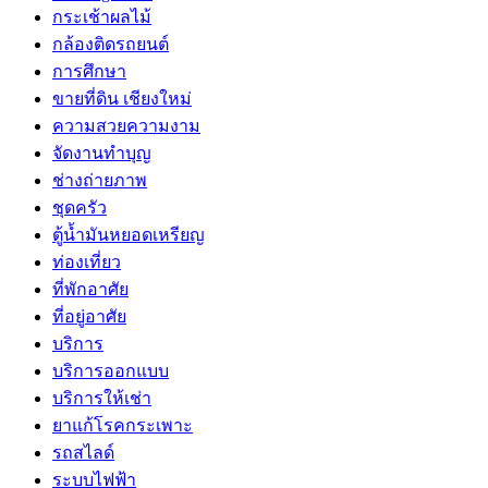
กระเช้าผลไม้
กล้องติดรถยนต์
การศึกษา
ขายที่ดิน เชียงใหม่
ความสวยความงาม
จัดงานทำบุญ
ช่างถ่ายภาพ
ชุดครัว
ตู้น้ำมันหยอดเหรียญ
ท่องเที่ยว
ที่พักอาศัย
ที่อยู่อาศัย
บริการ
บริการออกแบบ
บริการให้เช่า
ยาแก้โรคกระเพาะ
รถสไลด์
ระบบไฟฟ้า