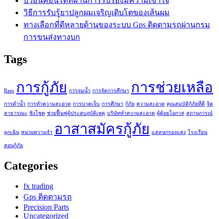
บิ้วอินคอนโดที่ผ่านการรับรองมีความเข้าใจ
วิธีการรับรู้ยาปลูกผมเจริญเติบโตของเส้นผม
ทางเลือกที่ดีหลายด้านของระบบ Gps ติดตามรถผ่านกรม
การขนส่งทางบก
Tags
การกู้ภัย
การช่วยเหลือ
Ram
การจมน้ำ
การจัดการศึกษา
การดำน้ำ
การทำความสะอาด
การบาดเจ็บ
การศึกษา
กู้ภัย
ความสะอาด
คุณสมบัติกู้ภัยที่ดี
จิต
สาธารณะ
ชิงโชค
ช่วยฟื้นฟูผู้ประสบอุบัติเหตุ
บริษัททำความสะอาด
ผู้ด้อยโอกาส
สถานการณ์
อาสาสมัครกู้ภัย
ฉุกเฉิน
หน่วยความจำ
แสลนกรองแสง
โรงเรียน
สอนกู้ภัย
Categories
fx trading
Gps ติดตามรถ
Precision Parts
Uncategorized