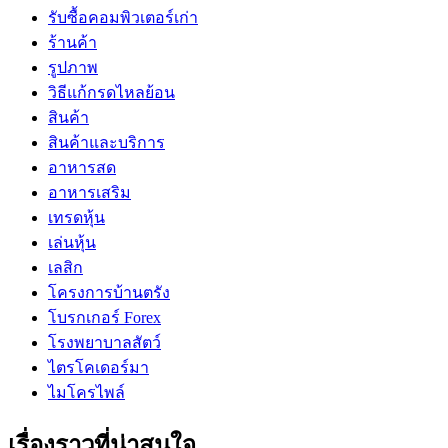
รับซื้อคอมพิวเตอร์เก่า
ร้านค้า
รูปภาพ
วิธีแก้กรดไหลย้อน
สินค้า
สินค้าและบริการ
อาหารสด
อาหารเสริม
เทรดหุ้น
เล่นหุ้น
เลสิก
โครงการบ้านตรัง
โบรกเกอร์ Forex
โรงพยาบาลสัตว์
ไตรโคเดอร์มา
ไมโครไพล์
เรื่องราวที่น่าสนใจ