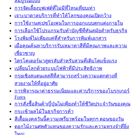
สมบูรณ์แบบ
การจัดเลี้ยงบุฟเฟต์ที่ไม่มีที่ไหนเทียบเท่า
เจาะบาดาลบริการที่ทำให้โลกของคุณเปิดกว้าง
การใช้งานสเปซโอเพนในการออกแบบตกแต่งภายใน
การเลือกใช้โปรแกรมรับทำบัญชีที่ทันสมัยสำหรับธุรกิจ
โรงพิมพ์ไม่เพียงแค่ที่สำหรับการพิมพ์เอกสาร
เมื่อคุณค้นหาบริการรับเหมาทาสีที่มีคุณภาพและความ
เชี่ยวชาญ
ไตรโคเดอร์มาสูตรลับสำหรับสวนที่เติบโตแข็งแรง
เปลี่ยนโลกด้วยระบบไฟฟ้าที่มีประสิทธิภาพ
กรุยเชิงสแตนเลสสีที่สามารถสร้างความแตกต่างที่
สวยงามให้ที่อยู่อาศัย
การพิจารณาค่าธรรมเนียมและค่าบริการของโบรกเกอร์
Forex
การสั่งซื้อสินค้าญี่ปุ่นไม่เพียงทำให้ชีวิตประจำวันของคุณ
กระเช้าผลไม้ในธุรกิจการค้า
สีเสื้อมงคลวันนี้ความเพรียวพร้อมในทุกๆ ตอนของวัน
ดอกไม้งานศพตัวแทนของความรักและความทรงจำที่ยิ่ง
ใหญ่