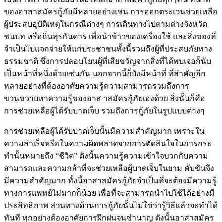
ของอาสาสมัครกู้ภัยมีหลายอย่างเช่น การออกตระเวนช่วยเหลือ
ผู้ประสบอุบัติเหตุในกรณีต่างๆ การเดินทางไปตามต่างจังหวัด
ชนบท หรือถิ่นทุรกันดาร เพื่อนำข้าวของเครื่องใช้ และสิ่งของที่
จำเป็นไปแจกจ่ายให้แก่ประชาชนทั้งนี้รวมถึงผู้ที่ประสบภัยทาง
ธรรมชาติ ซึ่งการปลอบโยนผู้ที่เสียขวัญจากสิ่งที่ได้พบเจอก็นับ
เป็นหน้าที่หนึ่งด้วยเช่นกัน นอกจากนี้ก็ยังมีหน้าที่ ที่สำคัญอีก
หลายอย่างที่ต้องอาศัยความรู้ความสามารถรวมถึงการ
ขวนขวายหาความรู้ของอาส าสมัครกู้ภัยเองด้วย สิ่งนั้นก็คือ
การช่วยเหลือผู้ได้รับบาดเจ็บ รวมถึงการกู้ภัยในรูปแบบต่างๆ
การช่วยเหลือผู้ได้รับบาดเจ็บนั้นมีความสำคัญมาก เพราะใน
ความสำเร็จหรือในความผิดพลาดจากการตัดสินใจในการกระ
ทำนั้นหมายถึง “ชีวิต” ดังนั้นความรู้ความเข้าใจบวกกับความ
สามารถและความกล้าที่จะช่วยเหลือผู้บาดเจ็บในยาม คับขันจึง
มีความสำคัญมาก ทั้งนี้อาสาสมัครกู้ภัยจำเป็นที่จะต้องมีความรู้
ทางการแพทย์ไม่มากก็น้อย เพื่อที่จะสามารถนำไปใช้ได้อย่างมี
ประสิทธิภาพ ส่วนทางด้านการกู้ภัยนั้นไม่ใช่ว่ารู้วิธีแล้วจะทำได้
ทันที ทุกอย่างต้องอาศัยการฝึกฝนจนชำนาญ ดังนั้นอาสาสมัคร