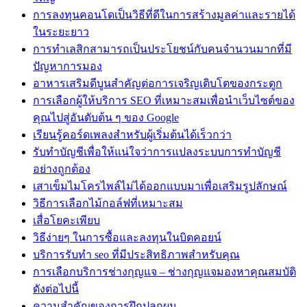
การลงทุนคอนโดเป็นวิธีที่ดีในการสร้างมูลค่าและรายได้
ในระยะยาว
การทำเลสิกสามารถเป็นประโยชน์กับคนจำนวนมากที่มี
ปัญหาการมอง
อาหารเสริมดีบูนสำคัญต่อการเจริญเติบโตของกระดูก
การเลือกผู้ให้บริการ SEO ที่เหมาะสมเพื่อนำเว็บไซต์ของ
คุณไปสู่อันดับต้น ๆ ของ Google
เรียนรู้คอร์ดเพลงสำหรับผู้เริ่มต้นได้เร็วกว่า
รับทำบัญชีเพื่อให้แน่ใจว่าการแปลงระบบการทำบัญชี
อย่างถูกต้อง
เสาเข็มไมโครไพล์ไม่ได้ออกแบบมาเพื่อเสริมรูปลักษณ์
วิธีการเลือกไม้กอล์ฟที่เหมาะสม
เสื่อโยคะเพียบ
วิธีง่ายๆ ในการซื้อและลงทุนในบิตคอยน์
บริการรับทำ seo ที่มีประสิทธิภาพสำหรับคุณ
การเลือกบริการช่างกุญแจ – ช่างกุญแจมองหาคุณสมบัติ
ดังต่อไปนี้
ความสำคัญของการฝึกปลูกผม