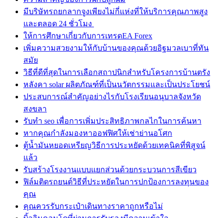
มีบริษัทรถยกลากจูงเพียงไม่กี่แห่งที่ให้บริการคุณภาพสูง
และตลอด 24 ชั่วโมง
ให้การศึกษาเกี่ยวกับการเทรดEA Forex
เพิ่มความสวยงามให้กับบ้านของคุณด้วยอิฐมวลเบาที่ทัน
สมัย
วิธีที่ดีที่สุดในการเลือกสถาปนิกสำหรับโครงการบ้านตรัง
หลังคา solar ผลิตภัณฑ์ที่เป็นนวัตกรรมและเป็นประโยชน์
ประสบการณ์สำคัญอย่างไรกับโรงเรียนอนุบาลจังหวัด
สงขลา
รับทำ seo เพื่อการเพิ่มประสิทธิภาพกลไกในการค้นหา
หากคุณกำลังมองหาออฟฟิศให้เช่าย่านอโศก
ตู้น้ำมันหยอดเหรียญวิธีการประหยัดด้วยเทคนิคที่พิสูจน์
แล้ว
รับสร้างโรงงานแบบแยกส่วนด้วยกระบวนการสีเขียว
ฟิล์มติดรถยนต์วิธีที่ประหยัดในการปกป้องการลงทุนของ
คุณ
คุณควรรับกระเป๋าเดินทางราคาถูกหรือไม่