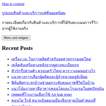
Skip to content
รูปแบบสินค้าและบริการแฟชั่นยอดนิยม
รายละเอียดเกี่ยวกับสินค้าและบริการที่ได้รับคะแนนการรีวิว
จากผู้ใช้งานจริง
Menu and widgets
Recent Posts
เครื่อง cnc ในการผลิตสำหรับอุตสาหกรรมยุคใหม่
เคล็ดลับเสริมดวงหลังจากดูดวงทะเบียนรถ
ทัวร์กรุ๊ปส่วนตัว ครอบครัวใหญ่ ควรวางแผนอย่างไร
แนวทางการเลือกผู้ผลิตและผู้จำหน่ายอลูมิเนียม
ฟิล์มติดกระจกบ้านช่วยยกระดับคุณภาพชีวิตในบ้าน
แนวโน้มงานทาสีอาคารคอนโดและโรงแรมในยุคปัจจุบัน
เหตุผลที่โรงงานเลือกใช้ Air leak tester
คอนโด ใกล้ สนามบินดอนเมืองจึงกลายเป็นคำตอบที่