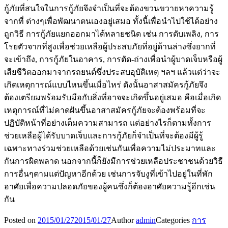
กู้ภัยที่สนใจในการกู้ภัยจึงจำเป็นที่จะต้องขวนขวายหาความรู้
จากที่ ต่างๆเพื่อพัฒนาตนเองอยู่เสมอ ทั้งนี้เพื่อนำไปใช้ได้อย่าง
ถูกวิธี การกู้ภัยแยกออกมาได้หลายชนิด เช่น การดับเพลิง, การ
โรยตัวจากที่สูงเพื่อช่วยเหลือผู้ประสบภัยที่อยู่ด้านล่างซึ่งยากที่
จะเข้าถึง, การกู้ภัยในอาคาร, การตัด-ถ่างเพื่อนำผู้บาดเจ็บหรือผู้
เสียชีวิตออกมาจากรถยนต์ซึ่งประสบอุบัติเหตุ ฯลฯ แล้วแต่ว่าจะ
เกิดเหตุการณ์แบบไหนขึ้นเมื่อไหร่ ดังนั้นอาสาสมัครกู้ภัยจึง
ต้องเตรียมพร้อมรับมือกับสิ่งที่อาจจะเกิดขึ้นอยู่เสมอ คือเมื่อเกิด
เหตุการณ์ที่ไม่คาดฝันขึ้นอาสาสมัครกู้ภัยจะต้องพร้อมที่จะ
ปฏิบัติหน้าที่อย่างเต็มความสามารถ แต่อย่างไรก็ตามทั้งการ
ช่วยเหลือผู้ได้รับบาดเจ็บและการกู้ภัยก็จำเป็นที่จะต้องมีผู้รู้
เฉพาะทางร่วมช่วยเหลือด้วยเช่นกันเพื่อความไม่ประมาทและ
กันการผิดพลาด นอกจากนี้ก็ยังมีการช่วยเหลือประชาชนด้วยวิธี
การอื่นๆตามแต่ปัญหาอีกด้วย เช่นการจับงูที่เข้าไปอยู่ในที่พัก
อาศัยเพื่อความปลอดภัยของผู้คนซึ่งก็ต้องอาศัยความรู้อีกเช่น
กัน
Posted on
2015/01/27
2015/01/27
Author
admin
Categories
การ